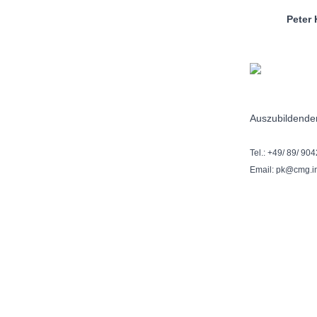
Peter Kr
Auszubildende
Tel.: +49/ 89/ 90
Email: pk@cmg.i