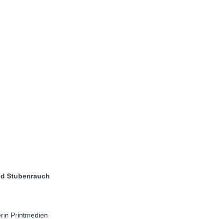
tubenrauch
erin Printmedien