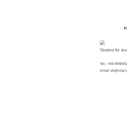
Paul B
Student für du
Tel.: +49/ 89/904
Email: pb@cmg.i