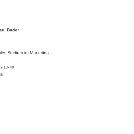
ader
ales Studium im Marketing
29 13- 40
nk