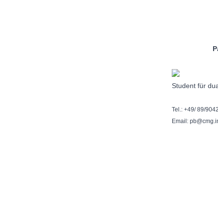
Paul B
Student für du
Tel.: +49/ 89/904
Email: pb@cmg.i