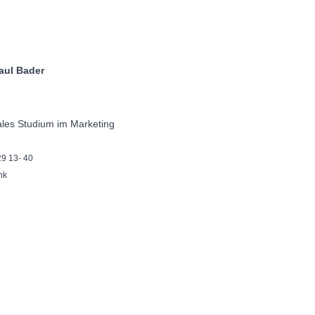
ader
ales Studium im Marketing
29 13- 40
nk