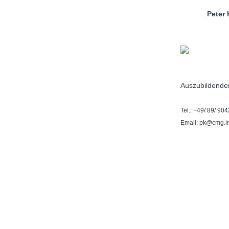
Peter Kr
Auszubildende
Tel.: +49/ 89/ 90
Email: pk@cmg.i