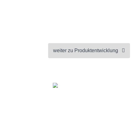
weiter zu
Produktentwicklung
obs
|
Blog