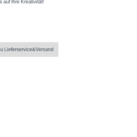
 auf Ihre Kreativität!
zu
Lieferservice&Versand
|
Datenschutz
|
Disclaimer
|
Downloads
|
Impressum
|
J