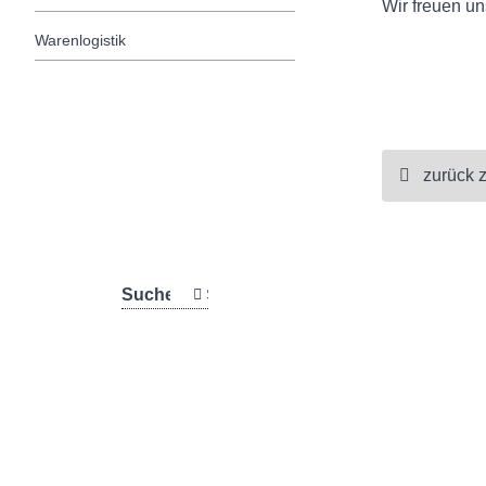
Wir freuen uns
Warenlogistik
zurück 
AGBs
|
Anfahrtsskizze
Suchen